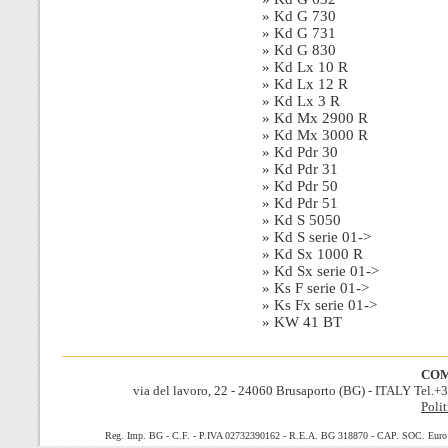
» Kd G 730
» Kd G 731
» Kd G 830
» Kd Lx 10 R
» Kd Lx 12 R
» Kd Lx 3 R
» Kd Mx 2900 R
» Kd Mx 3000 R
» Kd Pdr 30
» Kd Pdr 31
» Kd Pdr 50
» Kd Pdr 51
» Kd S 5050
» Kd S serie 01->
» Kd Sx 1000 R
» Kd Sx serie 01->
» Ks F serie 01->
» Ks Fx serie 01->
» KW 41 BT
COM
via del lavoro, 22 - 24060 Brusaporto (BG) - ITALY Tel.
Polit
Reg. Imp. BG - C.F. - P.IVA 02732390162 - R.E.A. BG 318870 - CAP. SOC. Euro 