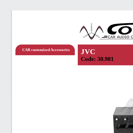
CAR customized Accessories
JVC
Code: 30.981